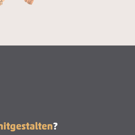
itgestalten
?