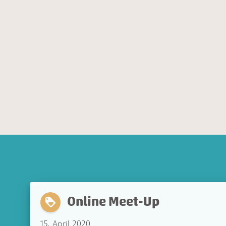
Online Meet-Up
loyalty
15. April 2020