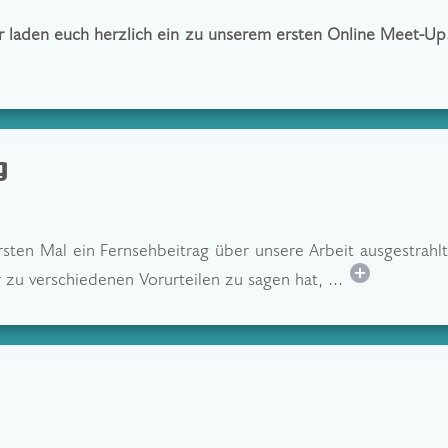
r laden euch herzlich ein zu unserem ersten Online Meet-U
g
ten Mal ein Fernsehbeitrag über unsere Arbeit ausgestrahlt
add_circle
 zu verschiedenen Vorurteilen zu sagen hat, ...