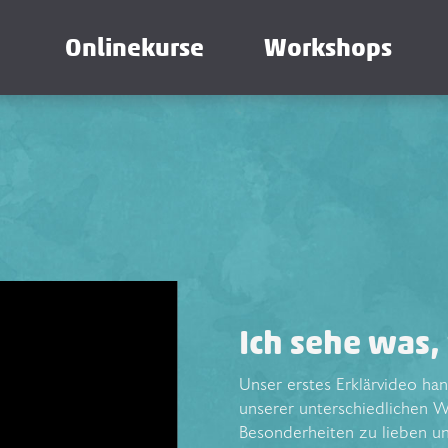
Onlinekurse
Workshops
Ich sehe was, 
Unser erstes Erklärvideo ha
unserer unterschiedlichen W
Besonderheiten zu lieben un