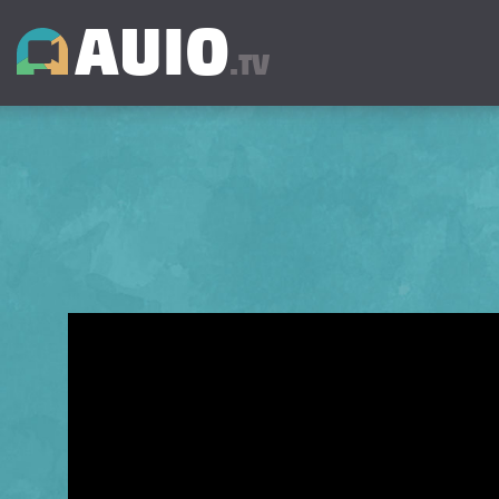
AUIO
.TV