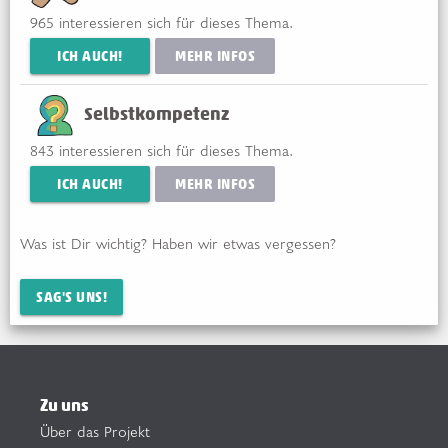
965
interessieren sich für dieses Thema.
ICH AUCH!
MEHR INFOS
Selbstkompetenz
843
interessieren sich für dieses Thema.
ICH AUCH!
MEHR INFOS
Was ist Dir wichtig? Haben wir etwas vergessen?
SAG'S UNS!
Zu uns
Über das Projekt