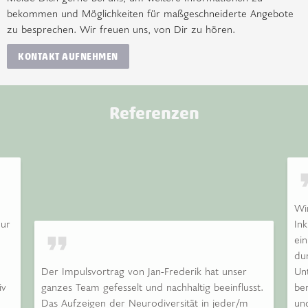
bekommen und Möglichkeiten für maßgeschneiderte Angebote
zu besprechen. Wir freuen uns, von Dir zu hören.
KONTAKT AUFNEHMEN
Referenzen
forma
Wi
nur
Ink
format_quote
ei
du
Der Impulsvortrag von Jan-Frederik hat unser
Un
iv
ganzes Team gefesselt und nachhaltig beeinflusst.
be
Das Aufzeigen der Neurodiversität in jeder/m
un