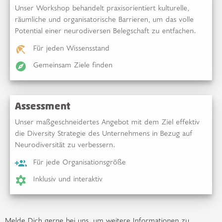
Unser Workshop behandelt praxisorientiert kulturelle,
räumliche und organisatorische Barrieren, um das volle
Potential einer neurodiversen Belegschaft zu entfachen.
Für jeden Wissensstand
beach_access
Gemeinsam Ziele finden
explore
Assessment
Unser maßgeschneidertes Angebot mit dem Ziel effektiv
die Diversity Strategie des Unternehmens in Bezug auf
Neurodiversität zu verbessern.
Für jede Organisationsgröße
group_add
Inklusiv und interaktiv
filter_vintage
Melde Dich gerne bei uns, um weitere Informationen zu