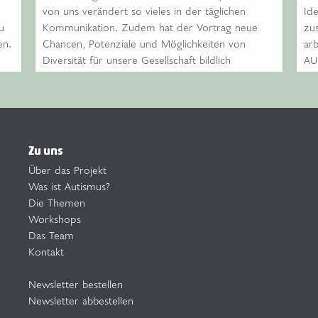
von uns verändert so vieles in der täglichen
Id
u
Kommunikation. Zudem hat der Vortrag neue
zu
en.
Chancen, Potenziale und Möglichkeiten von
arb
e
Diversität für unsere Gesellschaft bildlich
AU
s
verdeutlicht.
Vo
uns
und
Peter Hofmann, TÜV IT
he
he
Ju
Zu uns
Wo
Über das Projekt
Was ist Autismus?
Die Themen
Workshops
Das Team
Kontakt
Newsletter bestellen
Newsletter abbestellen